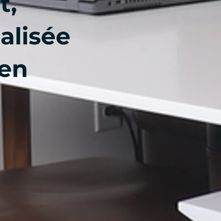
t,
alisée
 en