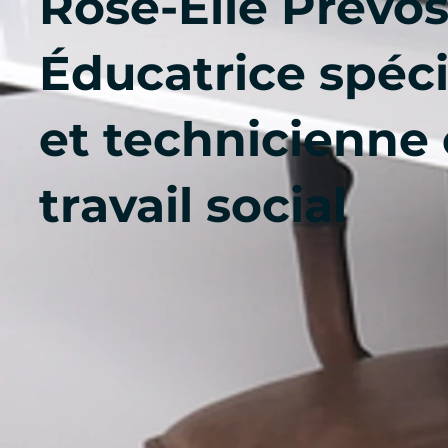
Rose-Élie Prévos
Éducatrice spéci
et technicienne
travail social